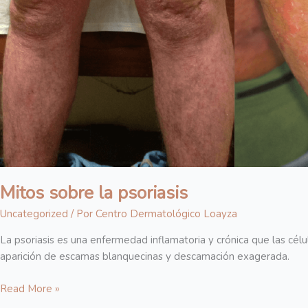
Mitos sobre la psoriasis
Uncategorized
/ Por
Centro Dermatológico Loayza
La psoriasis es una enfermedad inflamatoria y crónica que las cél
aparición de escamas blanquecinas y descamación exagerada.
Read More »